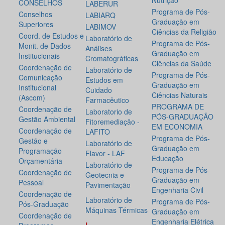
Nutrição
CONSELHOS
LABERUR
Programa de Pós-
Conselhos
LABIARQ
Graduação em
Superiores
LABIMOV
Ciências da Religião
Coord. de Estudos e
Laboratório de
Programa de Pós-
Monit. de Dados
Análises
Graduação em
Institucionais
Cromatográficas
Ciências da Saúde
Coordenação de
Laboratório de
Programa de Pós-
Comunicação
Estudos em
Graduação em
Institucional
Cuidado
Ciências Naturais
(Ascom)
Farmacêutico
PROGRAMA DE
Coordenação de
Laboratorio de
PÓS-GRADUAÇÃO
Gestão Ambiental
Fitoremediação -
EM ECONOMIA
Coordenação de
LAFITO
Programa de Pós-
Gestão e
Laboratório de
Graduação em
Programação
Flavor - LAF
Educação
Orçamentária
Laboratório de
Programa de Pós-
Coordenação de
Geotecnia e
Graduação em
Pessoal
Pavimentação
Engenharia Civil
Coordenação de
Laboratório de
Programa de Pós-
Pós-Graduação
Máquinas Térmicas
Graduação em
Coordenação de
Engenharia Elétrica