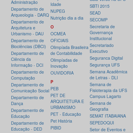
Administração
Idade
SBTI 2015
Departamento de
NUPEG
SEAD
Arqueologia - DARQ
Nutrição dia a dia
SECOMP
Departamento de
Secretaria de
O
Arquitetura e
Governança
Urbanismo - DAU
OCMEA
Institucional
Departamento de
OFICIAIS
Secretariado
Biociências (DBCI)
Olimpíada Brasileira
Executivo
Departamento de
de Contabilidade
Seguranca Digital
Ciência da
Olimpíadas de
Segurança UFS
Informação - DCI
Inovação
Semana Acadêmica
Departamento de
OUVIDORIA
de Letras - DLI
Computação
P
Semana de
Departamento de
PEB
Fisioterapia da UFS
Comunicação Social
PET DE
Campus Lagarto
Departamento de
ARQUITETURA E
Semana de
Dança
URBANISMO
Geografia
Departamento de
PET - Educação
SEMAT ITABAIANA
Educação
Pet História
SEPEDOQUI
Departamento de
PIBID
Educação - DED
Setor de Eventos e