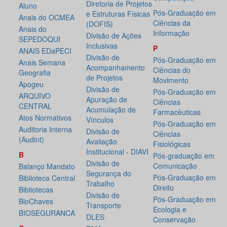
Diretoria de Projetos
Aluno
Pós-Graduação em
e Estruturas Físicas
Anais do OCMEA
Ciências da
(DOFIS)
Anais do
Informação
Divisão de Ações
SEPEDOQUI
Inclusivas
P
ANAIS EDaPECI
Divisão de
Pós-Graduação em
Anais Semana
Acompanhamento
Ciências do
Geografia
de Projetos
Movimento
Apogeu
Divisão de
Pós-Graduação em
ARQUIVO
Apuração de
Ciências
CENTRAL
Acumulação de
Farmacêuticas
Atos Normativos
Vínculos
Pós-Graduação em
Auditoria Interna
Divisão de
Ciências
(Audint)
Avaliação
Fisiológicas
Institucional - DIAVI
B
Pós-graduação em
Divisão de
Comunicação
Balanço Mandato
Segurança do
Pós-Graduação em
Biblioteca Central
Trabalho
Direito
Bibliotecas
Divisão de
Pós-Graduação em
BioChaves
Transporte
Ecologia e
BIOSEGURANCA
DLES
Conservação