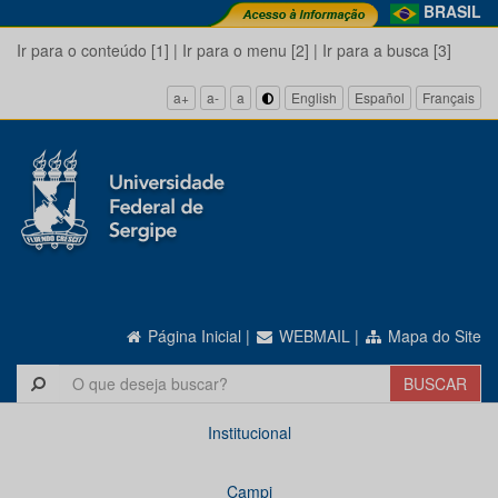
BRASIL
Ir para o conteúdo [1]
|
Ir para o menu [2]
|
Ir para a busca [3]
a+
a-
a
English
Español
Français
Página Inicial
|
WEBMAIL
|
Mapa do Site
Institucional
Campi