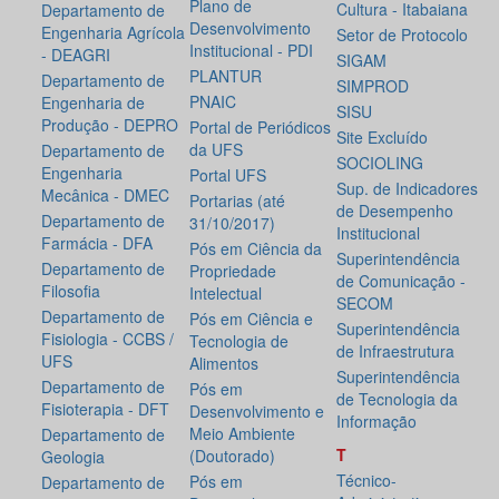
Plano de
Cultura - Itabaiana
Departamento de
Desenvolvimento
Engenharia Agrícola
Setor de Protocolo
Institucional - PDI
- DEAGRI
SIGAM
PLANTUR
Departamento de
SIMPROD
PNAIC
Engenharia de
SISU
Produção - DEPRO
Portal de Periódicos
Site Excluído
da UFS
Departamento de
SOCIOLING
Engenharia
Portal UFS
Sup. de Indicadores
Mecânica - DMEC
Portarias (até
de Desempenho
Departamento de
31/10/2017)
Institucional
Farmácia - DFA
Pós em Ciência da
Superintendência
Departamento de
Propriedade
de Comunicação -
Filosofia
Intelectual
SECOM
Departamento de
Pós em Ciência e
Superintendência
Fisiologia - CCBS /
Tecnologia de
de Infraestrutura
UFS
Alimentos
Superintendência
Departamento de
Pós em
de Tecnologia da
Fisioterapia - DFT
Desenvolvimento e
Informação
Meio Ambiente
Departamento de
T
(Doutorado)
Geologia
Técnico-
Pós em
Departamento de