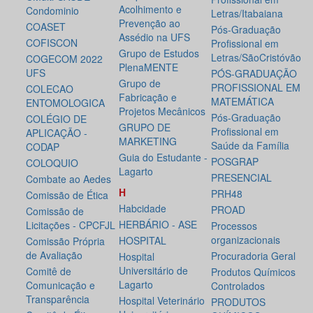
Acolhimento e
Condominio
Letras/Itabaiana
Prevenção ao
COASET
Pós-Graduação
Assédio na UFS
COFISCON
Profissional em
Grupo de Estudos
Letras/SãoCristóvão
COGECOM 2022
PlenaMENTE
UFS
PÓS-GRADUAÇÃO
Grupo de
PROFISSIONAL EM
COLECAO
Fabricação e
MATEMÁTICA
ENTOMOLOGICA
Projetos Mecânicos
Pós-Graduação
COLÉGIO DE
GRUPO DE
Profissional em
APLICAÇÃO -
MARKETING
Saúde da Família
CODAP
Guia do Estudante -
POSGRAP
COLOQUIO
Lagarto
PRESENCIAL
Combate ao Aedes
H
PRH48
Comissão de Ética
Habcidade
PROAD
Comissão de
HERBÁRIO - ASE
Licitações - CPCFJL
Processos
organizacionais
HOSPITAL
Comissão Própria
de Avaliação
Procuradoria Geral
Hospital
Universitário de
Comitê de
Produtos Químicos
Lagarto
Comunicação e
Controlados
Transparência
Hospital Veterinário
PRODUTOS