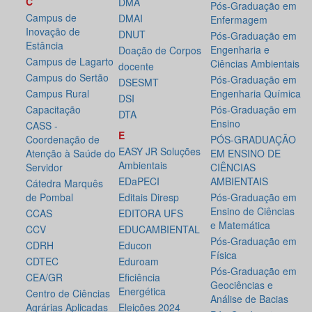
C
DMA
Pós-Graduação em
Campus de
DMAI
Enfermagem
Inovação de
DNUT
Pós-Graduação em
Estância
Engenharia e
Doação de Corpos
Campus de Lagarto
Ciências Ambientais
docente
Campus do Sertão
Pós-Graduação em
DSESMT
Campus Rural
Engenharia Química
DSI
Capacitação
Pós-Graduação em
DTA
Ensino
CASS -
E
Coordenação de
PÓS-GRADUAÇÃO
EASY JR Soluções
Atenção à Saúde do
EM ENSINO DE
Ambientais
Servidor
CIÊNCIAS
EDaPECI
AMBIENTAIS
Cátedra Marquês
de Pombal
Editais Diresp
Pós-Graduação em
Ensino de Ciências
CCAS
EDITORA UFS
e Matemática
CCV
EDUCAMBIENTAL
Pós-Graduação em
CDRH
Educon
Física
CDTEC
Eduroam
Pós-Graduação em
CEA/GR
Eficiência
Geociências e
Energética
Centro de Ciências
Análise de Bacias
Agrárias Aplicadas
Eleições 2024