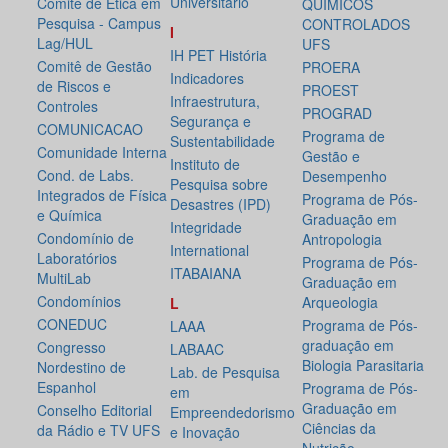
Universitário
Comitê de Ética em
QUÍMICOS
Pesquisa - Campus
CONTROLADOS
I
Lag/HUL
UFS
IH PET História
Comitê de Gestão
PROERA
Indicadores
de Riscos e
PROEST
Infraestrutura,
Controles
PROGRAD
Segurança e
COMUNICACAO
Programa de
Sustentabilidade
Comunidade Interna
Gestão e
Instituto de
Cond. de Labs.
Desempenho
Pesquisa sobre
Integrados de Física
Programa de Pós-
Desastres (IPD)
e Química
Graduação em
Integridade
Condomínio de
Antropologia
International
Laboratórios
Programa de Pós-
ITABAIANA
MultiLab
Graduação em
Condomínios
Arqueologia
L
CONEDUC
Programa de Pós-
LAAA
graduação em
Congresso
LABAAC
Biologia Parasitaria
Nordestino de
Lab. de Pesquisa
Espanhol
Programa de Pós-
em
Graduação em
Conselho Editorial
Empreendedorismo
Ciências da
da Rádio e TV UFS
e Inovação