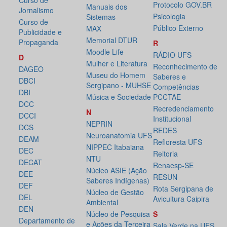
Curso de
Protocolo GOV.BR
Manuais dos
Jornalismo
Psicologia
Sistemas
Curso de
Público Externo
MAX
Publicidade e
Memorial DTUR
Propaganda
R
Moodle Life
RÁDIO UFS
D
Mulher e Literatura
Reconhecimento de
DAGEO
Museu do Homem
Saberes e
DBCI
Sergipano - MUHSE
Competências
DBI
Música e Sociedade
PCCTAE
DCC
Recredenciamento
N
DCCI
Institucional
NEPRIN
DCS
REDES
Neuroanatomia UFS
DEAM
Refloresta UFS
NIPPEC Itabaiana
DEC
Reitoria
NTU
DECAT
Renaesp-SE
Núcleo ASIE (Ação
DEE
RESUN
Saberes Indígenas)
DEF
Rota Sergipana de
Núcleo de Gestão
DEL
Avicultura Caipira
Ambiental
DEN
Núcleo de Pesquisa
S
Departamento de
e Ações da Terceira
Sala Verde na UFS