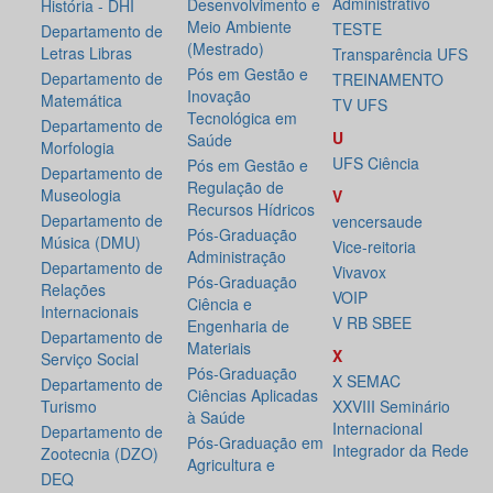
Administrativo
Desenvolvimento e
História - DHI
Meio Ambiente
TESTE
Departamento de
(Mestrado)
Letras Libras
Transparência UFS
Pós em Gestão e
Departamento de
TREINAMENTO
Inovação
Matemática
TV UFS
Tecnológica em
Departamento de
U
Saúde
Morfologia
UFS Ciência
Pós em Gestão e
Departamento de
Regulação de
Museologia
V
Recursos Hídricos
Departamento de
vencersaude
Pós-Graduação
Música (DMU)
Vice-reitoria
Administração
Departamento de
Vivavox
Pós-Graduação
Relações
VOIP
Ciência e
Internacionais
V RB SBEE
Engenharia de
Departamento de
Materiais
X
Serviço Social
Pós-Graduação
X SEMAC
Departamento de
Ciências Aplicadas
Turismo
XXVIII Seminário
à Saúde
Internacional
Departamento de
Pós-Graduação em
Integrador da Rede
Zootecnia (DZO)
Agricultura e
DEQ