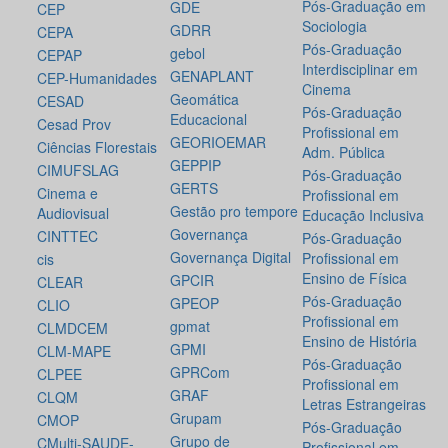
Pós-Graduação em
GDE
CEP
Sociologia
GDRR
CEPA
Pós-Graduação
gebol
CEPAP
Interdisciplinar em
GENAPLANT
CEP-Humanidades
Cinema
Geomática
CESAD
Pós-Graduação
Educacional
Cesad Prov
Profissional em
GEORIOEMAR
Ciências Florestais
Adm. Pública
GEPPIP
CIMUFSLAG
Pós-Graduação
GERTS
Cinema e
Profissional em
Gestão pro tempore
Audiovisual
Educação Inclusiva
Governança
CINTTEC
Pós-Graduação
Governança Digital
Profissional em
cis
Ensino de Física
GPCIR
CLEAR
Pós-Graduação
GPEOP
CLIO
Profissional em
gpmat
CLMDCEM
Ensino de História
GPMI
CLM-MAPE
Pós-Graduação
GPRCom
CLPEE
Profissional em
GRAF
CLQM
Letras Estrangeiras
Grupam
CMOP
Pós-Graduação
Grupo de
CMulti-SAUDE-
Profissional em