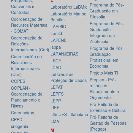
L
Programas,
Programa de Pós-
Convênios e
Laboratório LaBMic
Graduação em
Contratos
Laboratório Manoel
Filosofia
Coordenação de
Bomfim
Programa de Pós-
Recursos Materiais
LAFIBiO
Graduação
- COMAT
Lamid
Integrado em
Coordenação de
LAPENE
Zootecnia
Relações
lappa
Programa de Pós-
Internacionais (Cori)
LARANJEIRAS
Graduação
Coordinación de
Profissional em
LBCE
Relaciones
Economia
LCAD
Internacionales
Projeto Mais TI
(Cori)
Lei Geral de
Proplan - Pró-
Proteção de Dados
COPES
reitoria de
LEPAT
COPLAN -
Planejamento e
Coordenação de
LEPFS
Orçamento
Planejamento e
LEPP
Pró-Reitoria de
Riscos
LIFE
Extensão e Cultura
Coronavírus
Life UFS - Itabaiana
Pró-Reitoria de
CPPD
LMA
Gestão de Pessoas
criogenia
(Progep)
M