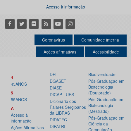
Acesso à informação
Facebook
Twitter
Flickr
RSS
Youtube
Instagram
Coronavírus
Comunidade interna
Ações afirmativas
Acessibilidade
DFI
Biodiversidade
4
DGASET
Pós-Graduação em
45ANOS
Biotecnologia
DIASE
5
(Doutorado)
DICAP - UFS
55ANOS
Pós-Graduação em
Dicionário dos
Biotecnologia
Falares Sergipanos
A
(Mestrado)
da LIBRAS
Acesso à
Pós-Graduação em
DIDATEC
informação
Ciência da
DIPATRI
Ações Afirmativas
Computação