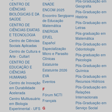
Pós-Graduação em
CENTRO DE
ENADE
Geografia
CIÊNCIAS
ENCOM 2025
Pós-Graduação em
BIOLÓGICAS E DA
Encontro Sergipano
História
SAÚDE
de Educação
Pós-Graduação em
CENTRO DE
Matemática
Letras
CIÊNCIAS EXATAS
ENERGIA
Pós-graduação em
E TECNOLOGIA
EPJEL
Matemática
Centro de Ciências
Español
Pós-Graduação em
Sociais Aplicadas
Especialização
Odontologia
Centro de Cultura e
Micro e Parasito
Pós-graduação em
Arte - Cultart
Clínicas
Psicologia
CENTRO DE
Estatuinte
Pós-Graduação em
EDUCAÇÃO E
Estatuinte 2026
Química
CIÊNCIAS
EVA
Pós-Graduação em
HUMANAS
Recursos Hídricos
Eventos
Centro de Inovação
Pós-Graduação em
em Durabilidade
F
Relações
Acelerada
Fórum NCTI
Internacionais
Centro Multiusuário
Français
Pós-Graduação em
em Biologia
Serviço Social
G
Experimental - UFS