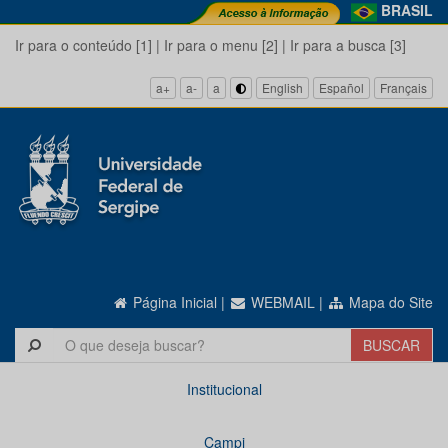
BRASIL
Ir para o conteúdo [1]
|
Ir para o menu [2]
|
Ir para a busca [3]
a+
a-
a
English
Español
Français
Página Inicial
|
WEBMAIL
|
Mapa do Site
Institucional
Campi