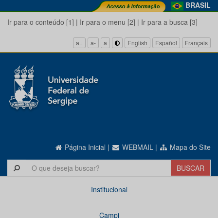
BRASIL
Ir para o conteúdo [1]
|
Ir para o menu [2]
|
Ir para a busca [3]
a+
a-
a
English
Español
Français
Página Inicial
|
WEBMAIL
|
Mapa do Site
Institucional
Campi