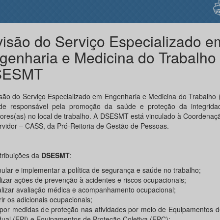
visão do Serviço Especializado e
genharia e Medicina do Trabalho 
SESMT
isão do Serviço Especializado em Engenharia e Medicina do Trabalho
de responsável pela promoção da saúde e proteção da integrida
dores(as) no local de trabalho. A DSESMT está vinculado à Coordena
rvidor – CASS, da Pró-Reitoria de Gestão de Pessoas.
tribuições da
DSESMT
:
mular e implementar a política de segurança e saúde no trabalho;
alizar ações de prevenção à acidentes e riscos ocupacionais;
realizar avaliação médica e acompanhamento ocupacional;
rir os adicionais ocupacionais;
opor medidas de proteção nas atividades por meio de Equipamentos d
idual (EPI) e Equipamentos de Proteção Coletiva (EPC);