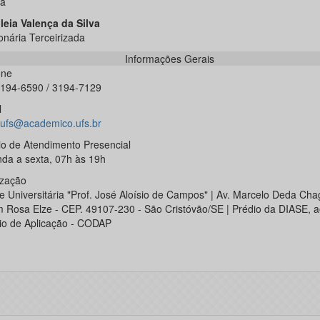
a
leia Valença da Silva
onária Terceirizada
Informações Gerais
one
3194-6590 / 3194-7129
l
ufs@academico.ufs.br
io de Atendimento Presencial
da a sexta, 07h às 19h
ização
e Universitária "Prof. José Aloísio de Campos" | Av. Marcelo Deda Chag
m Rosa Elze - CEP. 49107-230 - São Cristóvão/SE | Prédio da DIASE, a
io de Aplicação - CODAP