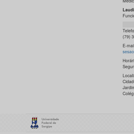
Médic
Laudi
Funci
Telef
(79) 
E-mai
sesao
Horár
Segun
Local
Cidad
Jardi
Colég