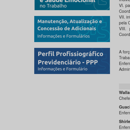
VI. p
Coord
VII. i
pela 
VIII.
Coord
A for
Traba
Enfe
Admini
Walla
Chef
Guaci
Enfer
Shirl
Enfer