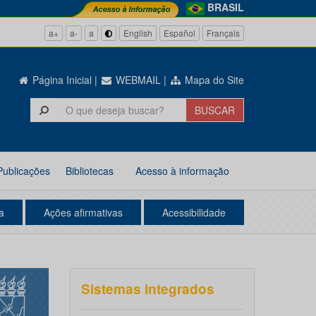
BRASIL
a+
a-
a
English
Español
Français
Página Inicial
|
WEBMAIL
|
Mapa do Site
Publicações
Bibliotecas
Acesso à informação
a
Ações afirmativas
Acessibilidade
Sistemas integrados