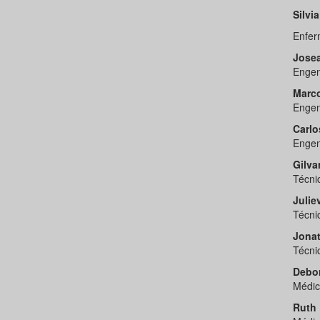
Silvi
Enfer
Josea
Engen
Marc
Engen
Carlo
Engen
Gilva
Técni
Julie
Técni
Jonat
Técni
Debor
Médic
Ruth