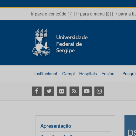
Ir para o conteúdo [1]
|
Ir para o menu [2]
|
Ir para a b
Institucional
Campi
Hospitais
Ensino
Pesqui
Facebook
Twitter
Flickr
RSS
Youtube
Instagram
Apresentação
D