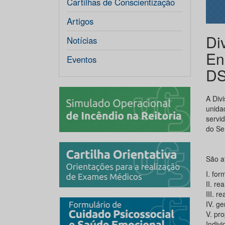
Cartilhas de Conscientização
Artigos
Di
Notícias
En
Eventos
D
A Div
unida
servi
do Se
São a
I. for
II. re
III. 
IV. ge
V. pr
Indiv