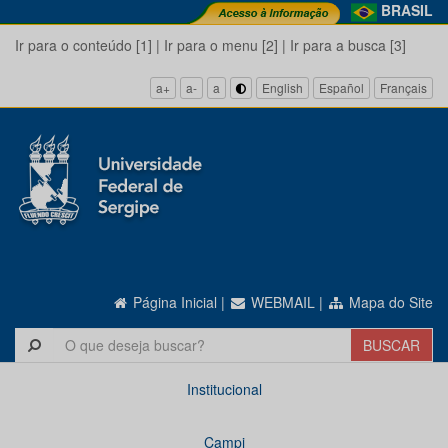
BRASIL
Ir para o conteúdo [1]
|
Ir para o menu [2]
|
Ir para a busca [3]
a+
a-
a
English
Español
Français
Página Inicial
|
WEBMAIL
|
Mapa do Site
Institucional
Campi