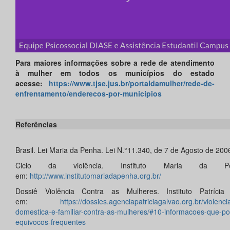
Para maiores informações sobre a rede de atendimento
à mulher em todos os municípios do estado
acesse:
https://www.tjse.jus.br/portaldamulher/rede-de-
enfrentamento/enderecos-por-municipios
Referências
Brasil. Lei Maria da Penha. Lei N.°11.340, de 7 de Agosto de 200
Ciclo da violência. Instituto Maria da Pen
em:
http://www.institutomariadapenha.org.br/
Dossiê Violência Contra as Mulheres. Instituto Patrícia 
em:
https://dossies.agenciapatriciagalvao.org.br/violencia
domestica-e-familiar-contra-as-mulheres/#10-informacoes-que-po
equivocos-frequentes